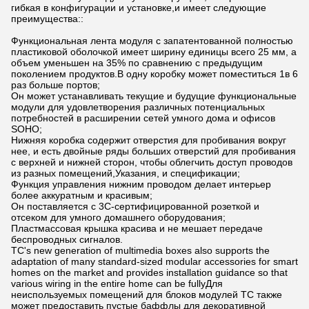
гибкая в конфигурации и установке,и имеет следующие
преимущества::
Функциональная лента модуля с запатентованной полностью
пластиковой оболочкой имеет ширину единицы всего 25 мм, а
объем уменьшен на 35% по сравнению с предыдущим
поколением продуктов.В одну коробку может поместиться 1в 6
раз больше портов;
Он может устанавливать текущие и будущие функциональные
модули для удовлетворения различных потенциальных
потребностей в расширении сетей умного дома и офисов
SOHO;
Нижняя коробка содержит отверстия для пробивания вокруг
нее, и есть двойные ряды больших отверстий для пробивания
с верхней и нижней сторон, чтобы облегчить доступ проводов
из разных помещений,Указания, и спецификации;
Функция управления нижним проводом делает интерьер
более аккуратным и красивым;
Он поставляется с 3C-сертифицированной розеткой и
отсеком для умного домашнего оборудования;
Пластмассовая крышка красива и не мешает передаче
беспроводных сигналов.
TC's new generation of multimedia boxes also supports the
adaptation of many standard-sized modular accessories for smart
homes on the market and provides installation guidance so that
various wiring in the entire home can be fullyДля
неиспользуемых помещений для блоков модулей TC также
может предоставить пустые баффлы для декоративной