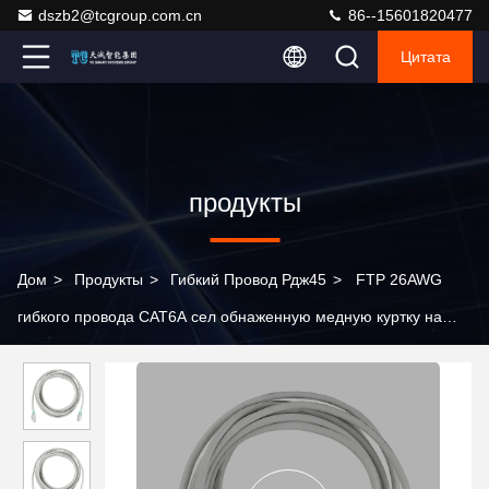
dszb2@tcgroup.com.cn
86--15601820477
Цитата
продукты
Дом
>
Продукты
>
Гибкий Провод Рдж45
>
FTP 26AWG
гибкого провода CAT6A сел обнаженную медную куртку на
мель PVC с замком