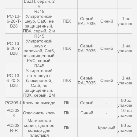
LSZH, серый, 2
м
RJ45
PC-13-
Ультратонкий
Серый
1 на
6-20-T-
шнур, Cat6, не
ПВХ
Синий
RAL7035
упаковку
B28
защищенный,
ПВХ, серый, 2 м
RJ45
Ультратонкий
PC-13-
шнур с
Серый
1 на
6-20-Y-
ПВХ
Синий
палочкой, Cat6,
RAL7035
упаковку
B28
незащищенный,
PVC, серый,
RJ45
Ультратонкий
PC-13-
патч-шнур с
Серый
1 на
6-20-S-
блокировкой,
ПВХ
Синий
RAL7035
упаковку
B28
Cat6, не
защищенный,
ПВХ, серый, 2M
50 за
PC309-L
Ключ на выходе
ПК
Серый
-
упаковку
PC309-
10 на
Отключить ключ
ПК
Синий
-
K
упаковку
Магическая
PC309-
серия, цветное
50 за
ПК
Красный
R-R
кольцо для
упаковку
пластыря