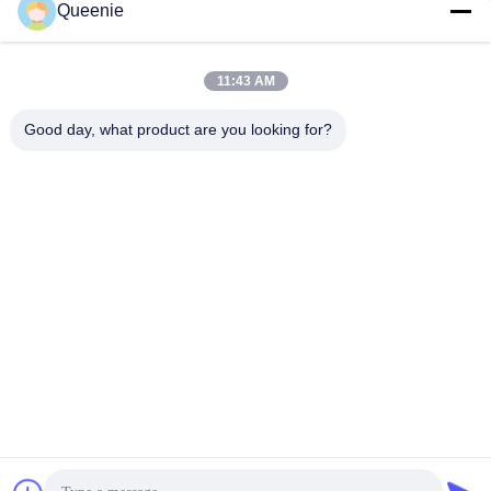
обнаженная
Queenie
Получите самую
Получите самую
лучшую цену
лучшую цену
11:43 AM
Good day, what product are you looking for?
TC Smart Systems Group
dszb2@tcgroup.com.cn
86--15601820477
No.618, Guangxing Rd, район Songjiang, Шанхай,
Китайская Республика
Качество Китая хорошее Кабель оптического волокна
MPO Поставщик. © авторского права 2021-2026