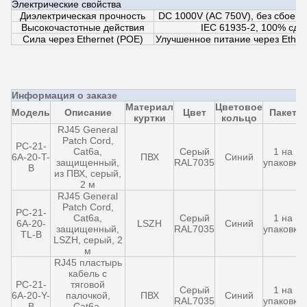
Электрические свойства
Диэлектрическая прочность
DC 1000V (AC 750V), без сбоев 
Высокочастотные действия
IEC 61935-2, 100% сда
Сила через Ethernet (POE)
Улучшенное питание через Ethern
Информация о заказе
Материал
Цветовое
Модель
Описание
Цвет
Пакет
куртки
кольцо
RJ45 General
Patch Cord,
PC-21-
Cat6a,
Серый
1 на
6A-20-T-
ПВХ
Синий
защищенный,
RAL7035
упаковку
B
из ПВХ, серый,
2 м
RJ45 General
Patch Cord,
PC-21-
Cat6a,
Серый
1 на
6A-20-
LSZH
Синий
защищенный,
RAL7035
упаковку
TL-B
LSZH, серый, 2
м
RJ45 пластырь
кабель с
PC-21-
тяговой
Серый
1 на
6A-20-Y-
палочкой,
ПВХ
Синий
RAL7035
упаковку
B
Cat6a,