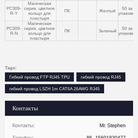
Магическая
PC309-
серия, цветное
50 за
ПК
Желтый
R-Y
кольцо для
упаковку
пластыря
Магическая
PC309-
серия, цветное
50 за
ПК
Зеленый
R-N
кольцо для
упаковку
пластыря
Tags:
Гибкий провод FTP RJ45 TPU
гибкий провод RJ45
гибкий провод LSZH 1m CAT6A 26AWG RJ45
Контакты
Контакты:
Mr. Stephen
Телефон:
86--15601820477