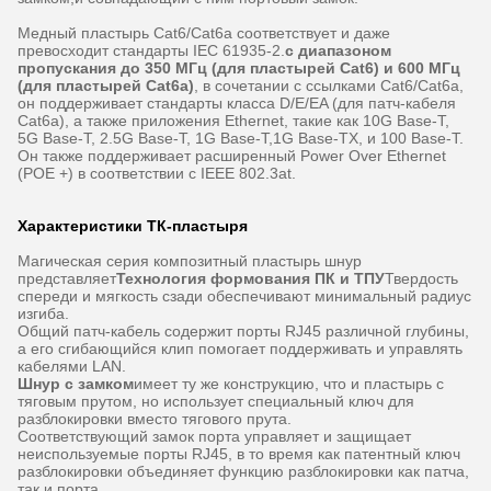
Медный пластырь Cat6/Cat6a соответствует и даже
превосходит стандарты IEC 61935-2.
с диапазоном
пропускания до 350 МГц (для пластырей Cat6) и 600 МГц
(для пластырей Cat6a)
, в сочетании с ссылками Cat6/Cat6a,
он поддерживает стандарты класса D/E/EA (для патч-кабеля
Cat6a), а также приложения Ethernet, такие как 10G Base-T,
5G Base-T, 2.5G Base-T, 1G Base-T,1G Base-TX, и 100 Base-T.
Он также поддерживает расширенный Power Over Ethernet
(POE +) в соответствии с IEEE 802.3at.
Характеристики ТК-пластыря
Магическая серия композитный пластырь шнур
представляет
Технология формования ПК и ТПУ
Твердость
спереди и мягкость сзади обеспечивают минимальный радиус
изгиба.
Общий патч-кабель содержит порты RJ45 различной глубины,
а его сгибающийся клип помогает поддерживать и управлять
кабелями LAN.
Шнур с замком
имеет ту же конструкцию, что и пластырь с
тяговым прутом, но использует специальный ключ для
разблокировки вместо тягового прута.
Соответствующий замок порта управляет и защищает
неиспользуемые порты RJ45, в то время как патентный ключ
разблокировки объединяет функцию разблокировки как патча,
так и порта.