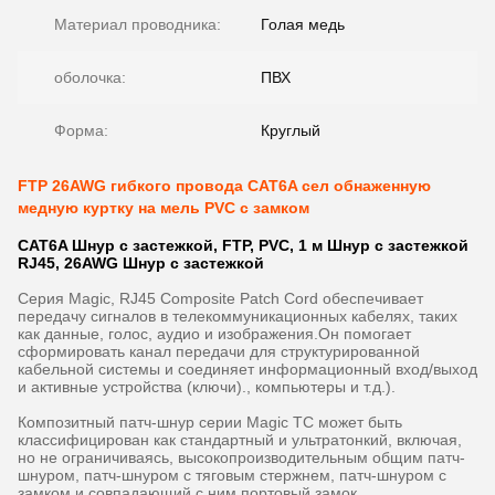
Материал проводника:
Голая медь
оболочка:
ПВХ
Форма:
Круглый
FTP 26AWG гибкого провода CAT6A сел обнаженную
медную куртку на мель PVC с замком
CAT6A Шнур с застежкой, FTP, PVC, 1 м Шнур с застежкой
RJ45, 26AWG Шнур с застежкой
Серия Magic, RJ45 Composite Patch Cord обеспечивает
передачу сигналов в телекоммуникационных кабелях, таких
как данные, голос, аудио и изображения.Он помогает
сформировать канал передачи для структурированной
кабельной системы и соединяет информационный вход/выход
и активные устройства (ключи)., компьютеры и т.д.).
Композитный патч-шнур серии Magic TC может быть
классифицирован как стандартный и ультратонкий, включая,
но не ограничиваясь, высокопроизводительным общим патч-
шнуром, патч-шнуром с тяговым стержнем, патч-шнуром с
замком,и совпадающий с ним портовый замок.