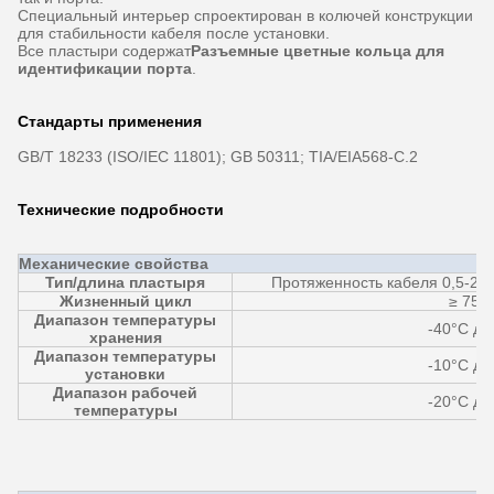
Специальный интерьер спроектирован в колючей конструкции
для стабильности кабеля после установки.
Все пластыри содержат
Разъемные цветные кольца для
идентификации порта
.
Стандарты применения
GB/T 18233 (ISO/IEC 11801); GB 50311; TIA/EIA568-C.2
Технические подробности
Механические свойства
Тип/длина пластыря
Протяженность кабеля 0,5-20
Жизненный цикл
≥ 750
Диапазон температуры
-40°C до
хранения
Диапазон температуры
-10°C до
установки
Диапазон рабочей
-20°C до
температуры