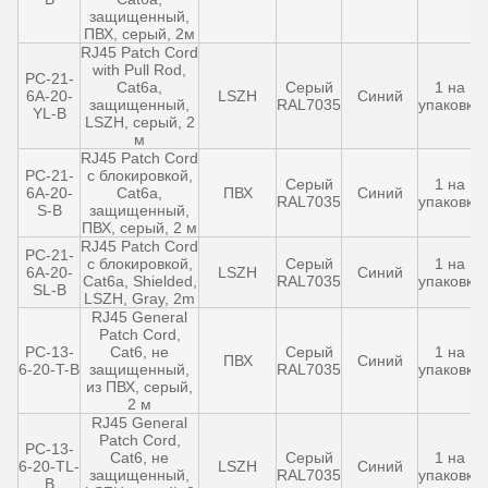
защищенный,
ПВХ, серый, 2м
RJ45 Patch Cord
with Pull Rod,
PC-21-
Cat6a,
Серый
1 на
6A-20-
LSZH
Синий
защищенный,
RAL7035
упаковку
YL-B
LSZH, серый, 2
м
RJ45 Patch Cord
PC-21-
с блокировкой,
Серый
1 на
6A-20-
Cat6a,
ПВХ
Синий
RAL7035
упаковку
S-B
защищенный,
ПВХ, серый, 2 м
RJ45 Patch Cord
PC-21-
с блокировкой,
Серый
1 на
6A-20-
LSZH
Синий
Cat6a, Shielded,
RAL7035
упаковку
SL-B
LSZH, Gray, 2m
RJ45 General
Patch Cord,
PC-13-
Cat6, не
Серый
1 на
ПВХ
Синий
6-20-T-B
защищенный,
RAL7035
упаковку
из ПВХ, серый,
2 м
RJ45 General
Patch Cord,
PC-13-
Cat6, не
Серый
1 на
6-20-TL-
LSZH
Синий
защищенный,
RAL7035
упаковку
B