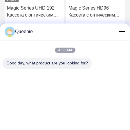
Magic Series UHD 192
Magic Series HD96
Кассета с оптическим
Кассета с оптическим
волокном с высокой
волокном Magic Fiber
плотностью
Patch Panel Кассета
Queenie
Получите самую
Получите самую
лучшую цену
лучшую цену
4:55 AM
Good day, what product are you looking for?
TC Smart Systems Group
dszb2@tcgroup.com.cn
86--15601820477
No.618, Guangxing Rd, район Songjiang, Шанхай,
Китайская Республика