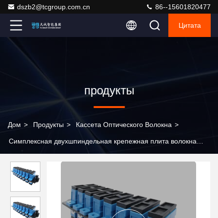
dszb2@tcgroup.com.cn
86--15601820477
Цитата
продукты
Дом
>
Продукты
>
Кассета Оптического Волокна
>
Симплексная двухшпиндельная крепежная плита волокна
портов кассеты 4-16 оптического волокна